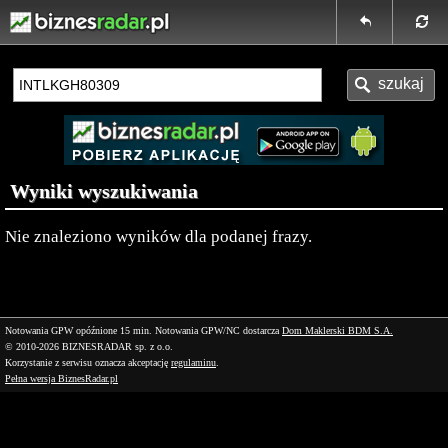
Wyniki wyszukiwania
Nie znaleziono wyników dla podanej frazy.
Notowania GPW opóźnione 15 min.
Notowania GPW/NC dostarcza
Dom Maklerski BDM S.A.
© 2010-2026 BIZNESRADAR sp. z o.o.
Korzystanie z serwisu oznacza akceptację
regulaminu
.
Pełna wersja BiznesRadar.pl