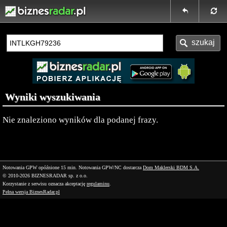
Wyniki wyszukiwania
Nie znaleziono wyników dla podanej frazy.
Notowania GPW opóźnione 15 min.
Notowania GPW/NC dostarcza
Dom Maklerski BDM S.A.
© 2010-2026 BIZNESRADAR sp. z o.o.
Korzystanie z serwisu oznacza akceptację
regulaminu
.
Pełna wersja BiznesRadar.pl