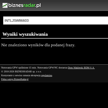
Wyniki wyszukiwania
Nie znaleziono wyników dla podanej frazy.
Notowania GPW opóźnione 15 min.
Notowania GPW/NC dostarcza
Dom Maklerski BDM S.A.
© 2010-2026 BIZNESRADAR sp. z o.o.
Korzystanie z serwisu oznacza akceptację
regulaminu
.
Pełna wersja BiznesRadar.pl