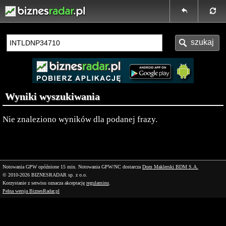
Wyniki wyszukiwania
Nie znaleziono wyników dla podanej frazy.
Notowania GPW opóźnione 15 min.
Notowania GPW/NC dostarcza
Dom Maklerski BDM S.A.
© 2010-2026 BIZNESRADAR sp. z o.o.
Korzystanie z serwisu oznacza akceptację
regulaminu
.
Pełna wersja BiznesRadar.pl