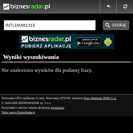
Wyniki wyszukiwania
Nie znaleziono wyników dla podanej frazy.
Notowania GPW opóźnione 15 min.
Notowania GPW/NC dostarcza
Dom Maklerski BDM S.A.
© 2010-2026 BIZNESRADAR sp. z o.o.
Korzystanie z serwisu oznacza akceptację
regulaminu
.
Pełna wersja BiznesRadar.pl