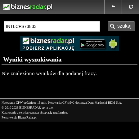
Wyniki wyszukiwania
Nie znaleziono wyników dla podanej frazy.
Notowania GPW opóźnione 15 min.
Notowania GPW/NC dostarcza
Dom Maklerski BDM S.A.
© 2010-2026 BIZNESRADAR sp. z o.o.
Korzystanie z serwisu oznacza akceptację
regulaminu
.
Pełna wersja BiznesRadar.pl