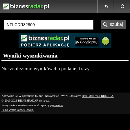
Wyniki wyszukiwania
Nie znaleziono wyników dla podanej frazy.
Notowania GPW opóźnione 15 min.
Notowania GPW/NC dostarcza
Dom Maklerski BDM S.A.
© 2010-2026 BIZNESRADAR sp. z o.o.
Korzystanie z serwisu oznacza akceptację
regulaminu
.
Pełna wersja BiznesRadar.pl