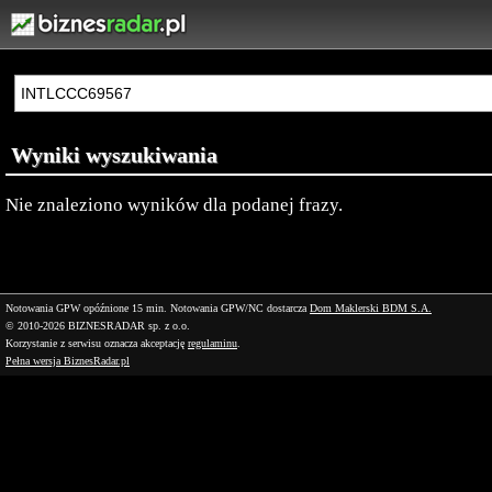
Wyniki wyszukiwania
Nie znaleziono wyników dla podanej frazy.
Notowania GPW opóźnione 15 min.
Notowania GPW/NC dostarcza
Dom Maklerski BDM S.A.
© 2010-2026 BIZNESRADAR sp. z o.o.
Korzystanie z serwisu oznacza akceptację
regulaminu
.
Pełna wersja BiznesRadar.pl