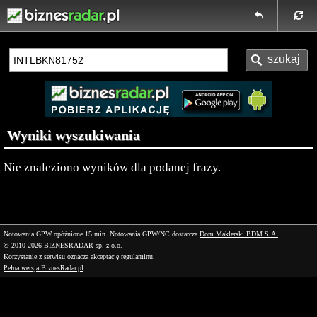
Wyniki wyszukiwania
Nie znaleziono wyników dla podanej frazy.
Notowania GPW opóźnione 15 min.
Notowania GPW/NC dostarcza
Dom Maklerski BDM S.A.
© 2010-2026 BIZNESRADAR sp. z o.o.
Korzystanie z serwisu oznacza akceptację
regulaminu
.
Pełna wersja BiznesRadar.pl