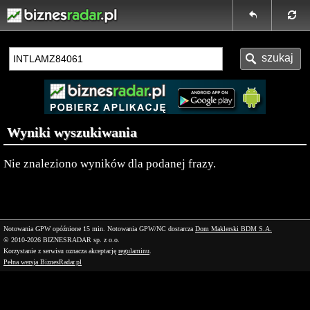
Wyniki wyszukiwania
Nie znaleziono wyników dla podanej frazy.
Notowania GPW opóźnione 15 min.
Notowania GPW/NC dostarcza
Dom Maklerski BDM S.A.
© 2010-2026 BIZNESRADAR sp. z o.o.
Korzystanie z serwisu oznacza akceptację
regulaminu
.
Pełna wersja BiznesRadar.pl