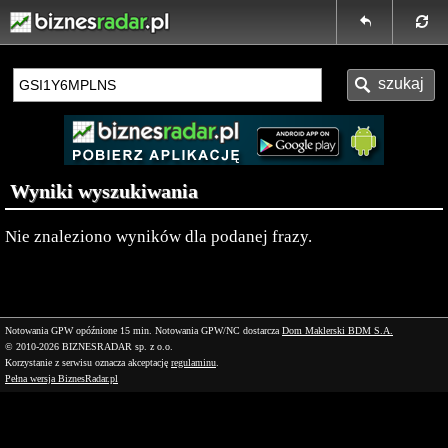
Wyniki wyszukiwania
Nie znaleziono wyników dla podanej frazy.
Notowania GPW opóźnione 15 min.
Notowania GPW/NC dostarcza
Dom Maklerski BDM S.A.
© 2010-2026 BIZNESRADAR sp. z o.o.
Korzystanie z serwisu oznacza akceptację
regulaminu
.
Pełna wersja BiznesRadar.pl