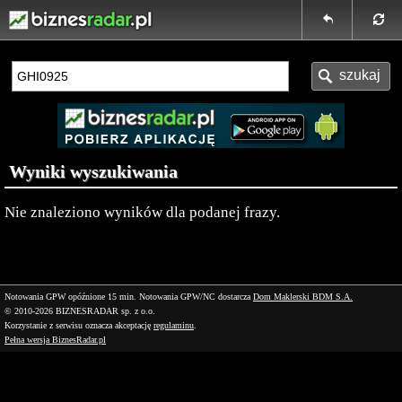
Wyniki wyszukiwania
Nie znaleziono wyników dla podanej frazy.
Notowania GPW opóźnione 15 min.
Notowania GPW/NC dostarcza
Dom Maklerski BDM S.A.
© 2010-2026 BIZNESRADAR sp. z o.o.
Korzystanie z serwisu oznacza akceptację
regulaminu
.
Pełna wersja BiznesRadar.pl