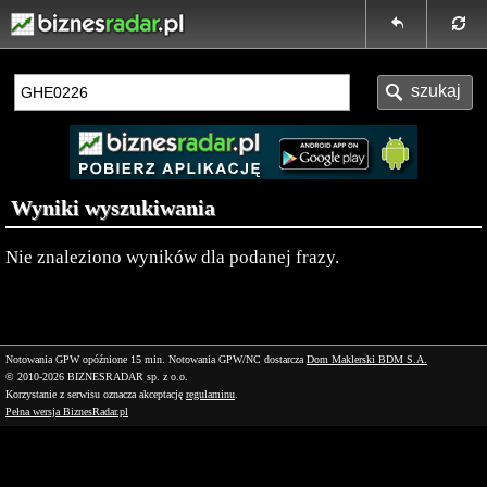
Wyniki wyszukiwania
Nie znaleziono wyników dla podanej frazy.
Notowania GPW opóźnione 15 min.
Notowania GPW/NC dostarcza
Dom Maklerski BDM S.A.
© 2010-2026 BIZNESRADAR sp. z o.o.
Korzystanie z serwisu oznacza akceptację
regulaminu
.
Pełna wersja BiznesRadar.pl