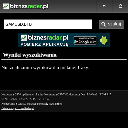
Wyniki wyszukiwania
Nie znaleziono wyników dla podanej frazy.
Notowania GPW opóźnione 15 min.
Notowania GPW/NC dostarcza
Dom Maklerski BDM S.A.
© 2010-2026 BIZNESRADAR sp. z o.o.
Korzystanie z serwisu oznacza akceptację
regulaminu
.
Pełna wersja BiznesRadar.pl