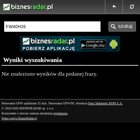
Wyniki wyszukiwania
Nie znaleziono wyników dla podanej frazy.
Notowania GPW opóźnione 15 min.
Notowania GPW/NC dostarcza
Dom Maklerski BDM S.A.
© 2010-2026 BIZNESRADAR sp. z o.o.
Korzystanie z serwisu oznacza akceptację
regulaminu
.
Pełna wersja BiznesRadar.pl