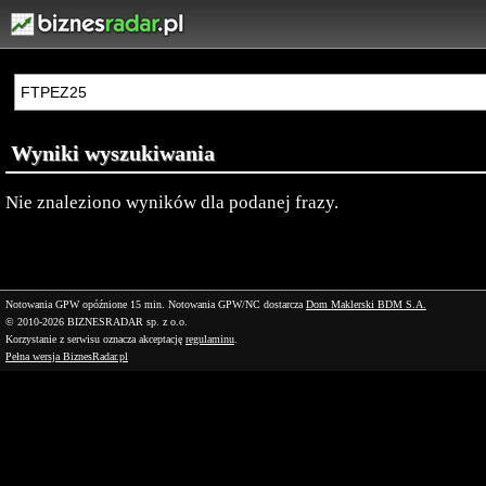
Wyniki wyszukiwania
Nie znaleziono wyników dla podanej frazy.
Notowania GPW opóźnione 15 min.
Notowania GPW/NC dostarcza
Dom Maklerski BDM S.A.
© 2010-2026 BIZNESRADAR sp. z o.o.
Korzystanie z serwisu oznacza akceptację
regulaminu
.
Pełna wersja BiznesRadar.pl