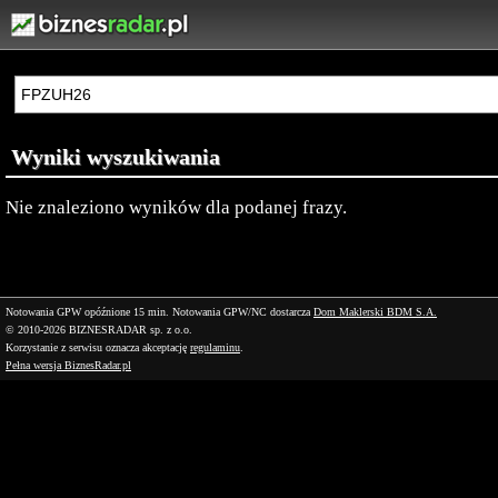
Wyniki wyszukiwania
Nie znaleziono wyników dla podanej frazy.
Notowania GPW opóźnione 15 min.
Notowania GPW/NC dostarcza
Dom Maklerski BDM S.A.
© 2010-2026 BIZNESRADAR sp. z o.o.
Korzystanie z serwisu oznacza akceptację
regulaminu
.
Pełna wersja BiznesRadar.pl