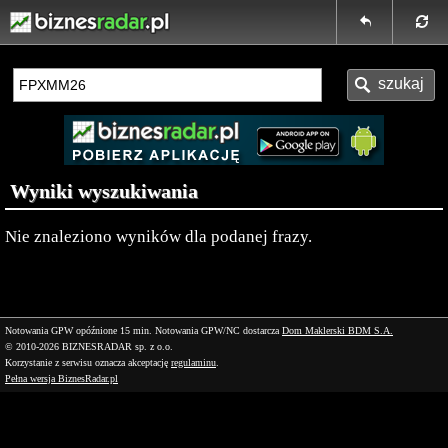
Wyniki wyszukiwania
Nie znaleziono wyników dla podanej frazy.
Notowania GPW opóźnione 15 min.
Notowania GPW/NC dostarcza
Dom Maklerski BDM S.A.
© 2010-2026 BIZNESRADAR sp. z o.o.
Korzystanie z serwisu oznacza akceptację
regulaminu
.
Pełna wersja BiznesRadar.pl