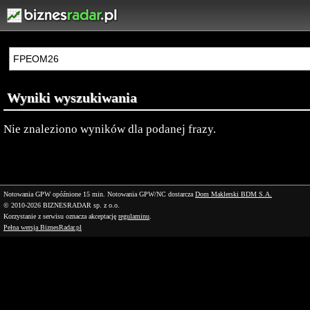
Wyniki wyszukiwania
Nie znaleziono wyników dla podanej frazy.
Notowania GPW opóźnione 15 min.
Notowania GPW/NC dostarcza
Dom Maklerski BDM S.A.
© 2010-2026 BIZNESRADAR sp. z o.o.
Korzystanie z serwisu oznacza akceptację
regulaminu
.
Pełna wersja BiznesRadar.pl