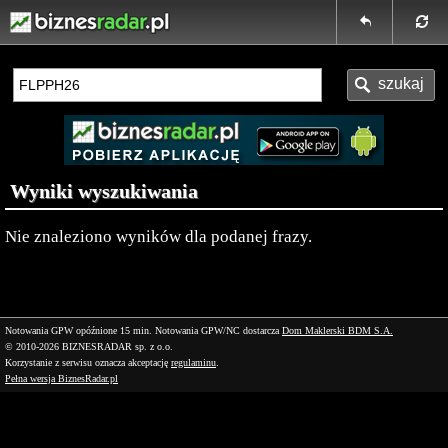
Wyniki wyszukiwania
Nie znaleziono wyników dla podanej frazy.
Notowania GPW opóźnione 15 min.
Notowania GPW/NC dostarcza
Dom Maklerski BDM S.A.
© 2010-2026 BIZNESRADAR sp. z o.o.
Korzystanie z serwisu oznacza akceptację
regulaminu
.
Pełna wersja BiznesRadar.pl