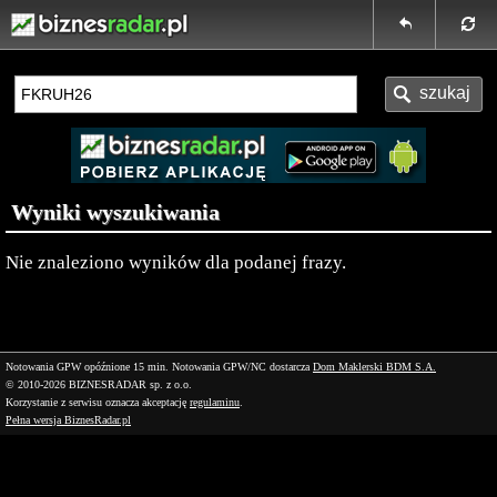
Wyniki wyszukiwania
Nie znaleziono wyników dla podanej frazy.
Notowania GPW opóźnione 15 min.
Notowania GPW/NC dostarcza
Dom Maklerski BDM S.A.
© 2010-2026 BIZNESRADAR sp. z o.o.
Korzystanie z serwisu oznacza akceptację
regulaminu
.
Pełna wersja BiznesRadar.pl