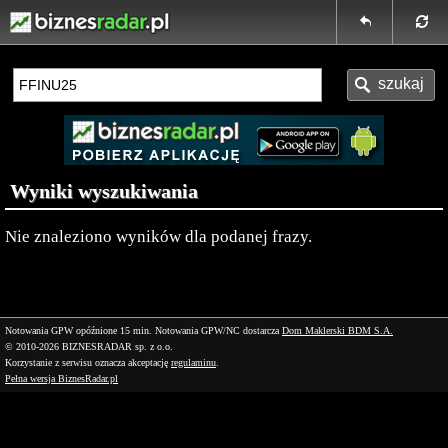
Wyniki wyszukiwania
Nie znaleziono wyników dla podanej frazy.
Notowania GPW opóźnione 15 min.
Notowania GPW/NC dostarcza
Dom Maklerski BDM S.A.
© 2010-2026 BIZNESRADAR sp. z o.o.
Korzystanie z serwisu oznacza akceptację
regulaminu
.
Pełna wersja BiznesRadar.pl