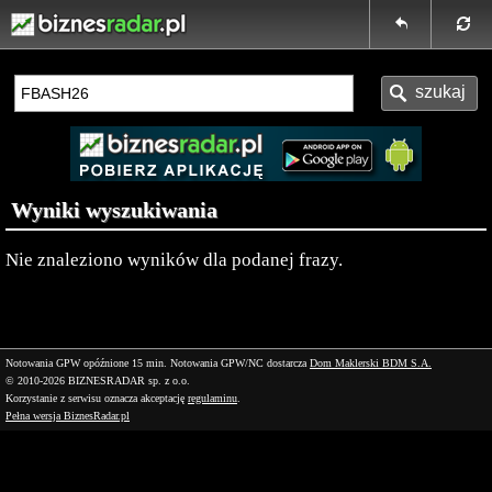
Wyniki wyszukiwania
Nie znaleziono wyników dla podanej frazy.
Notowania GPW opóźnione 15 min.
Notowania GPW/NC dostarcza
Dom Maklerski BDM S.A.
© 2010-2026 BIZNESRADAR sp. z o.o.
Korzystanie z serwisu oznacza akceptację
regulaminu
.
Pełna wersja BiznesRadar.pl