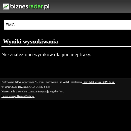
Wyniki wyszukiwania
Nie znaleziono wyników dla podanej frazy.
Notowania GPW opóźnione 15 min.
Notowania GPW/NC dostarcza
Dom Maklerski BDM S.A.
© 2010-2026 BIZNESRADAR sp. z o.o.
Korzystanie z serwisu oznacza akceptację
regulaminu
.
Pełna wersja BiznesRadar.pl