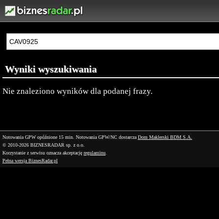
Wyniki wyszukiwania
Nie znaleziono wyników dla podanej frazy.
Notowania GPW opóźnione 15 min.
Notowania GPW/NC dostarcza
Dom Maklerski BDM S.A.
© 2010-2026 BIZNESRADAR sp. z o.o.
Korzystanie z serwisu oznacza akceptację
regulaminu
.
Pełna wersja BiznesRadar.pl