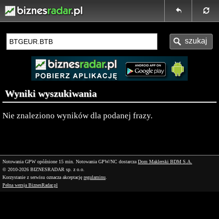
Wyniki wyszukiwania
Nie znaleziono wyników dla podanej frazy.
Notowania GPW opóźnione 15 min.
Notowania GPW/NC dostarcza
Dom Maklerski BDM S.A.
© 2010-2026 BIZNESRADAR sp. z o.o.
Korzystanie z serwisu oznacza akceptację
regulaminu
.
Pełna wersja BiznesRadar.pl