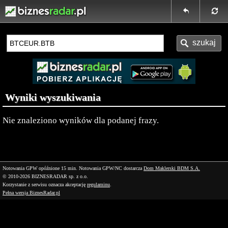
Wyniki wyszukiwania
Nie znaleziono wyników dla podanej frazy.
Notowania GPW opóźnione 15 min.
Notowania GPW/NC dostarcza
Dom Maklerski BDM S.A.
© 2010-2026 BIZNESRADAR sp. z o.o.
Korzystanie z serwisu oznacza akceptację
regulaminu
.
Pełna wersja BiznesRadar.pl