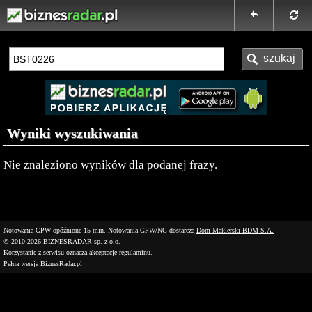
Wyniki wyszukiwania
Nie znaleziono wyników dla podanej frazy.
Notowania GPW opóźnione 15 min.
Notowania GPW/NC dostarcza
Dom Maklerski BDM S.A.
© 2010-2026 BIZNESRADAR sp. z o.o.
Korzystanie z serwisu oznacza akceptację
regulaminu
.
Pełna wersja BiznesRadar.pl