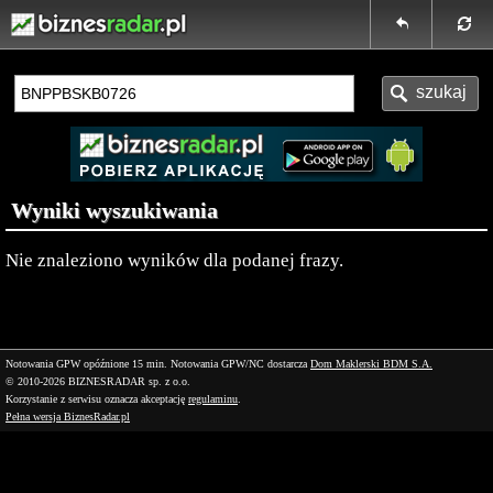
Wyniki wyszukiwania
Nie znaleziono wyników dla podanej frazy.
Notowania GPW opóźnione 15 min.
Notowania GPW/NC dostarcza
Dom Maklerski BDM S.A.
© 2010-2026 BIZNESRADAR sp. z o.o.
Korzystanie z serwisu oznacza akceptację
regulaminu
.
Pełna wersja BiznesRadar.pl