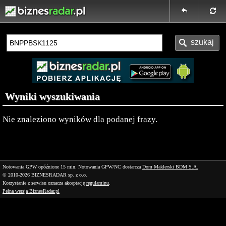
Wyniki wyszukiwania
Nie znaleziono wyników dla podanej frazy.
Notowania GPW opóźnione 15 min.
Notowania GPW/NC dostarcza
Dom Maklerski BDM S.A.
© 2010-2026 BIZNESRADAR sp. z o.o.
Korzystanie z serwisu oznacza akceptację
regulaminu
.
Pełna wersja BiznesRadar.pl