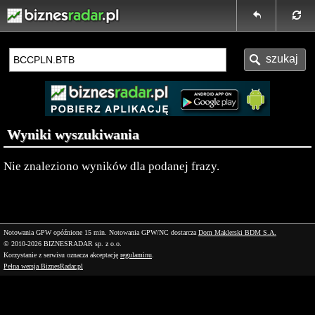
Wyniki wyszukiwania
Nie znaleziono wyników dla podanej frazy.
Notowania GPW opóźnione 15 min.
Notowania GPW/NC dostarcza
Dom Maklerski BDM S.A.
© 2010-2026 BIZNESRADAR sp. z o.o.
Korzystanie z serwisu oznacza akceptację
regulaminu
.
Pełna wersja BiznesRadar.pl