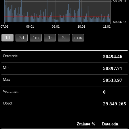
50363.81
50266.57
07:01
08:01
09:01
10:01
11:01
1d
5d
1m
1r
5l
max
Otwarcie
50494.46
Min
50397.71
Max
50533.97
Wolumen
0
Obrót
29 849 265
Zmiana %
Data odn.