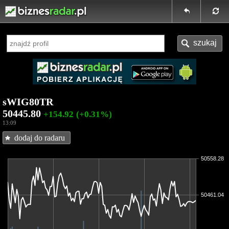
sWIG80TR
50445.80
+154.92
(+0.31%)
13:09
dodaj do radaru
50558.28
50461.04