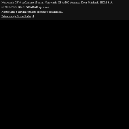
Notowania GPW opóźnione 15 min.
Notowania GPW/NC dostarcza
Dom Maklerski BDM S.A.
© 2010-2026 BIZNESRADAR sp. z o.o.
Korzystanie z serwisu oznacza akceptację
regulaminu
.
Pełna wersja BiznesRadar.pl