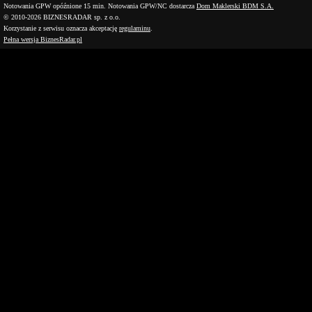
Notowania GPW opóźnione 15 min.
Notowania GPW/NC dostarcza
Dom Maklerski BDM S.A.
© 2010-2026 BIZNESRADAR sp. z o.o.
Korzystanie z serwisu oznacza akceptację
regulaminu
.
Pełna wersja BiznesRadar.pl