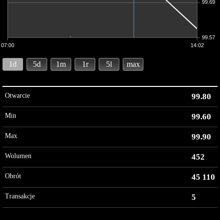
99.69
99.57
07:00
14:02
1d
5d
1m
1r
5l
max
Otwarcie
99.80
Min
99.60
Max
99.90
Wolumen
452
Obrót
45 110
Transakcje
5