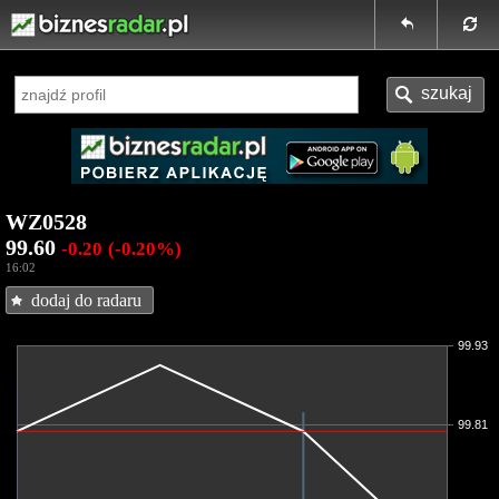
WZ0528
99.60
-0.20
(-0.20%)
16:02
dodaj do radaru
99.93
99.81