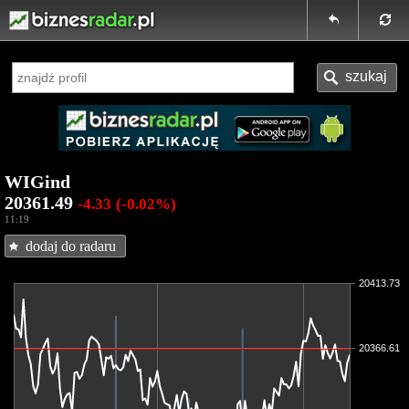
WIGind
20361.49
-4.33
(-0.02%)
11:19
dodaj do radaru
20413.73
20366.61