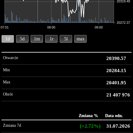
20319.49
20272.37
07:01
08:00
09:00
1d
5d
1m
1r
5l
max
Otwarcie
20390.57
Min
20284.15
Max
20401.95
Obrót
21 407 976
Zmiana %
Data odn.
Zmiana 7d
(+2.72%)
31.07.2026