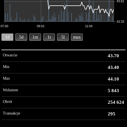
43.61
43.33
07:00
09:01
11:04
1d
5d
1m
1r
5l
max
Otwarcie
43.70
Min
43.40
Max
44.10
Wolumen
5 843
Obrót
254 624
Transakcje
295