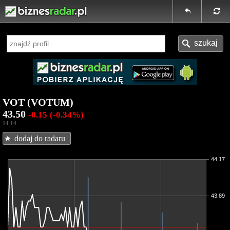
VOT (VOTUM)
43.50
-0.15
(-0.34%)
14:14
dodaj do radaru
44.17
43.89