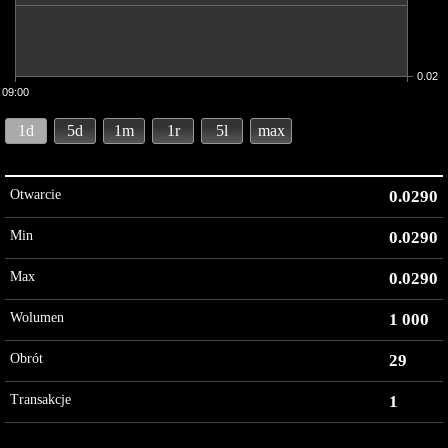
0.02
09:00
1d
5d
1m
1r
5l
max
Otwarcie
0.0290
Min
0.0290
Max
0.0290
Wolumen
1 000
Obrót
29
Transakcje
1