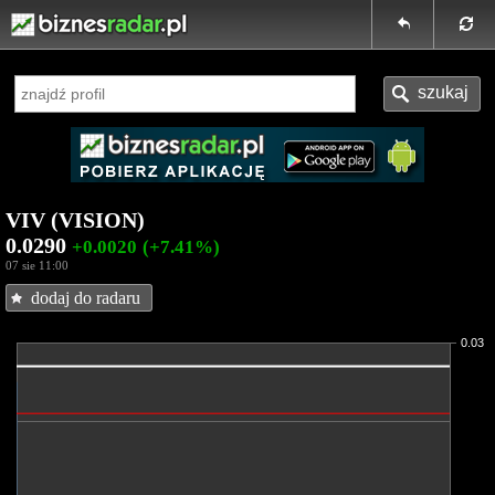
VIV (VISION)
0.0290
+0.0020
(+7.41%)
07 sie 11:00
dodaj do radaru
0.03