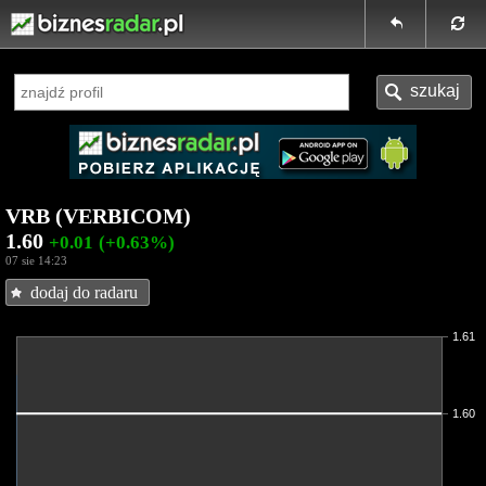
VRB (VERBICOM)
1.60
+0.01
(+0.63%)
07 sie 14:23
dodaj do radaru
1.61
1.60