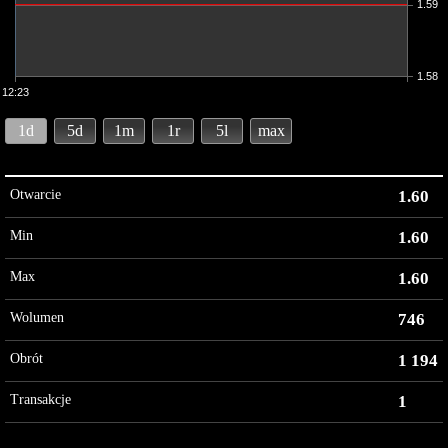
1.59
1.58
12:23
1d
5d
1m
1r
5l
max
Otwarcie
1.60
Min
1.60
Max
1.60
Wolumen
746
Obrót
1 194
Transakcje
1