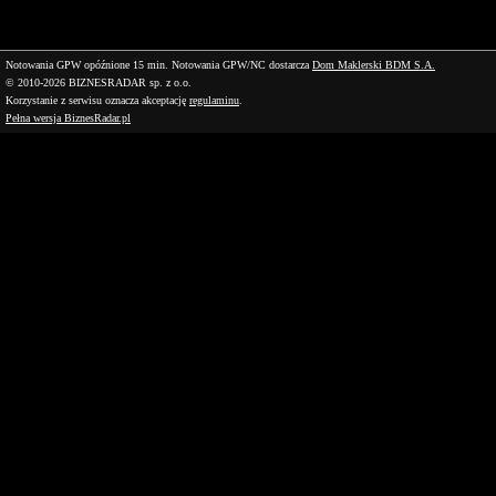
Notowania GPW opóźnione 15 min.
Notowania GPW/NC dostarcza
Dom Maklerski BDM S.A.
© 2010-2026 BIZNESRADAR sp. z o.o.
Korzystanie z serwisu oznacza akceptację
regulaminu
.
Pełna wersja BiznesRadar.pl