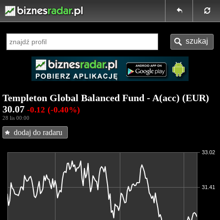
Templeton Global Balanced Fund - A(acc) (EUR)
30.07
-0.12
(-0.40%)
28 lis 00:00
dodaj do radaru
33.02
31.41