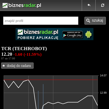
TCR (TECHROBOT)
12.20
-1.60
(-11.59%)
07 sie 17:00
dodaj do radaru
14.07
12.99