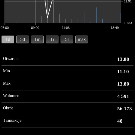
11.91
10.83
07:00
09:00
11:06
13:49
1d
5d
1m
1r
5l
max
Otwarcie
13.80
Min
11.10
Max
13.80
Wolumen
4 591
Obrót
56 173
Transakcje
48