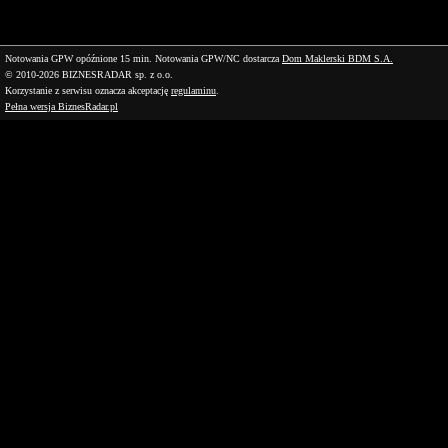
Notowania GPW opóźnione 15 min.
Notowania GPW/NC dostarcza
Dom Maklerski BDM S.A.
© 2010-2026 BIZNESRADAR sp. z o.o.
Korzystanie z serwisu oznacza akceptację
regulaminu
.
Pełna wersja BiznesRadar.pl