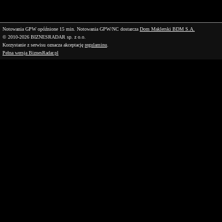
Notowania GPW opóźnione 15 min.
Notowania GPW/NC dostarcza
Dom Maklerski BDM S.A.
© 2010-2026 BIZNESRADAR sp. z o.o.
Korzystanie z serwisu oznacza akceptację
regulaminu
.
Pełna wersja BiznesRadar.pl