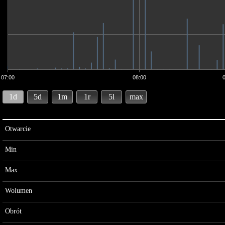
07:00
08:00
1d
5d
1m
1r
5l
max
Otwarcie
Min
Max
Wolumen
Obrót