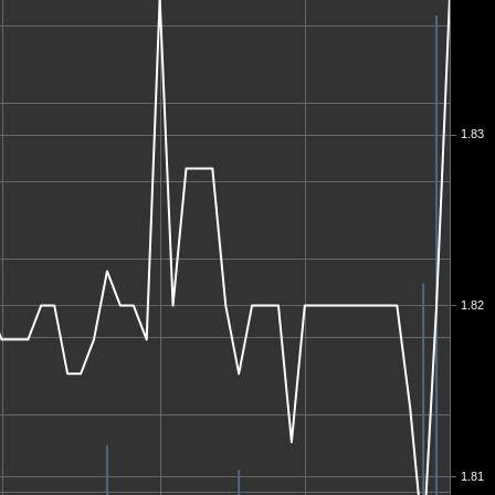
1.83
1.82
1.81