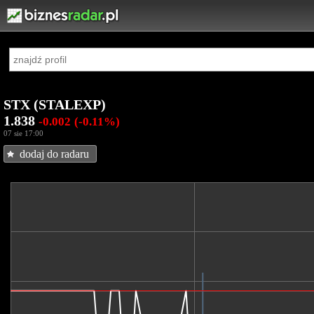
STX (STALEXP)
1.838
-0.002
(-0.11%)
07 sie 17:00
dodaj do radaru