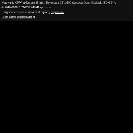
Notowania GPW opóźnione 15 min.
Notowania GPW/NC dostarcza
Dom Maklerski BDM S.A.
© 2010-2026 BIZNESRADAR sp. z o.o.
Korzystanie z serwisu oznacza akceptację
regulaminu
.
Pełna wersja BiznesRadar.pl