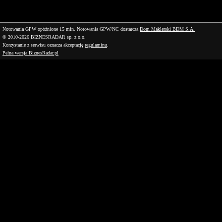
Notowania GPW opóźnione 15 min.
Notowania GPW/NC dostarcza
Dom Maklerski BDM S.A.
© 2010-2026 BIZNESRADAR sp. z o.o.
Korzystanie z serwisu oznacza akceptację
regulaminu
.
Pełna wersja BiznesRadar.pl