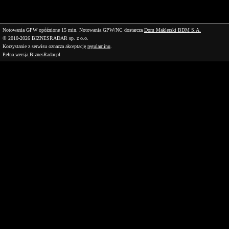
Notowania GPW opóźnione 15 min.
Notowania GPW/NC dostarcza
Dom Maklerski BDM S.A.
© 2010-2026 BIZNESRADAR sp. z o.o.
Korzystanie z serwisu oznacza akceptację
regulaminu
.
Pełna wersja BiznesRadar.pl