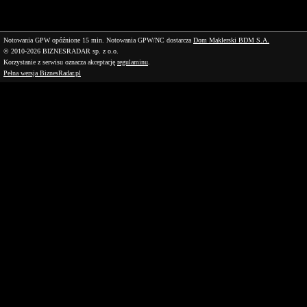
Notowania GPW opóźnione 15 min.
Notowania GPW/NC dostarcza
Dom Maklerski BDM S.A.
© 2010-2026 BIZNESRADAR sp. z o.o.
Korzystanie z serwisu oznacza akceptację
regulaminu
.
Pełna wersja BiznesRadar.pl