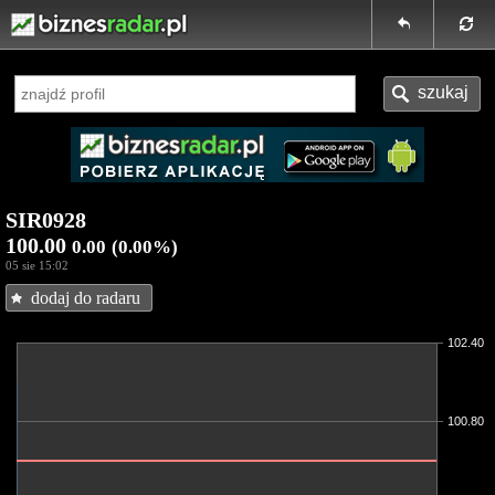
SIR0928
100.00
0.00
(0.00%)
05 sie 15:02
dodaj do radaru
102.40
100.80