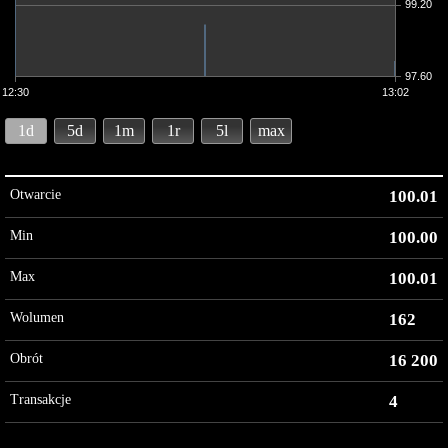
99.20
97.60
12:30
13:02
1d
5d
1m
1r
5l
max
Otwarcie
100.01
Min
100.00
Max
100.01
Wolumen
162
Obrót
16 200
Transakcje
4